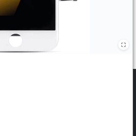
scribite para las últimas novedades
: