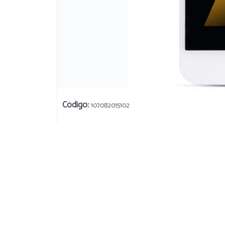
Código
:
107082015102
Su
254 Donado
Bahía Blanca, Argentina
+54 9 291 471 3647