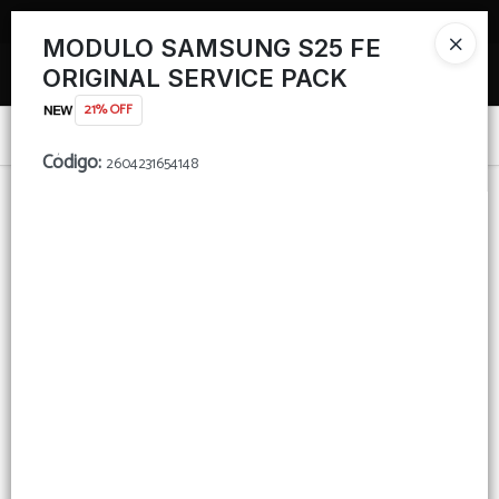
TIENDA PARA MAYORISTAS
MODULO SAMSUNG S25 FE
Ingresar a la Tienda
ORIGINAL SERVICE PACK
21% OFF
PUNTOS DE VENTA
Menú
Código
:
2604231654148
CÓMO COMPRAR
TIENDA MINORISTA
Lista vacía
CONTACTO