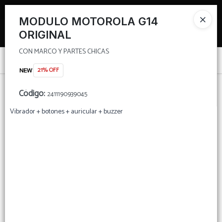
CON MARCO Y PARTES CHICAS
TIENDA PARA MAYORISTAS
MODULO MOTOROLA G14
Ingresar a la Tienda
ORIGINAL
CON MARCO Y PARTES CHICAS
PUNTOS DE VENTA
Menú
21% OFF
CON MARCO Y PARTES CHICAS
CÓMO COMPRAR
Código
:
2411190939045
TIENDA MINORISTA
Vibrador + botones + auricular + buzzer
Lista vacía
CONTACTO