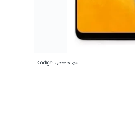
Código
:
2502111007384
Su
254 Donado
Bahía Blanca, Argentina
+54 9 291 471 3647