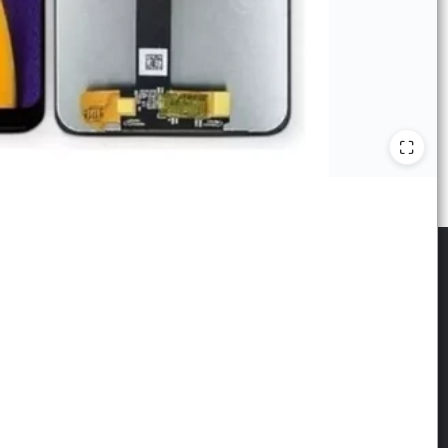
scribite para las últimas novedades
: