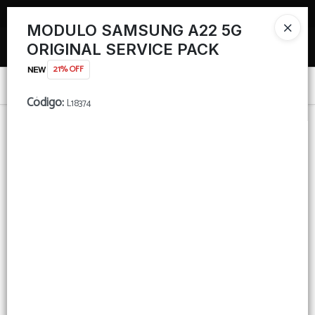
TIENDA PARA MAYORISTAS
MODULO SAMSUNG A22 5G
Ingresar a la Tienda
ORIGINAL SERVICE PACK
21% OFF
PUNTOS DE VENTA
Menú
Código
:
L18374
CÓMO COMPRAR
TIENDA MINORISTA
Lista vacía
CONTACTO