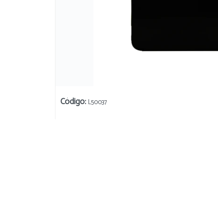
Código
:
L50037
Su
254 Donado
Bahía Blanca, Argentina
+54 9 291 471 3647