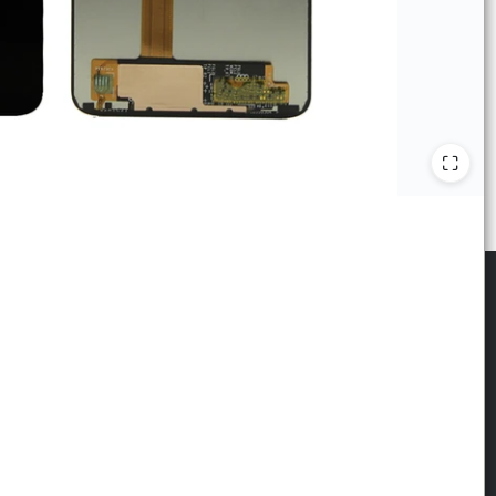
scribite para las últimas novedades
: