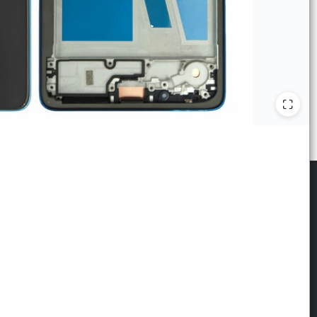
scribite para las últimas novedades
: