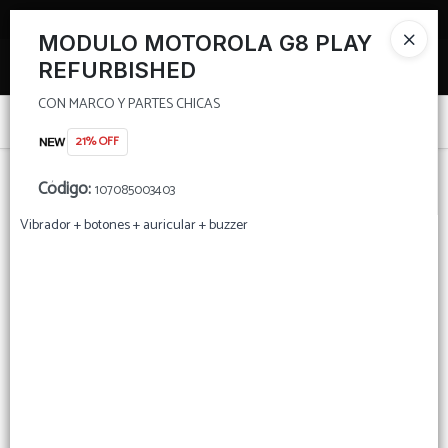
CON MARCO Y PARTES CHICAS
TIENDA PARA MAYORISTAS
MODULO MOTOROLA G8 PLAY
Ingresar a la Tienda
REFURBISHED
CON MARCO Y PARTES CHICAS
PUNTOS DE VENTA
Menú
21% OFF
CON MARCO Y PARTES CHICAS
CÓMO COMPRAR
Código
:
107085003403
TIENDA MINORISTA
Vibrador + botones + auricular + buzzer
Lista vacía
CONTACTO