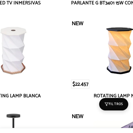
LED TV INMERSIVAS
PARLANTE G BT3401 15W C
$22.457
ING LAMP BLANCA
ROTATING LAMP 
FILTROS