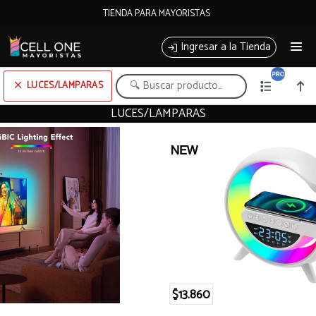
Comprá online productos de LUCES/LAMPARAS en CELL ONE BAHIA
TIENDA PARA MAYORISTAS
MAYORISTA
Ingresar a la Tienda
PUNTOS DE VENTA
LUCES/LAMPARAS
LUCES/LAMPARAS
Comprá online productos de LUCES/LAMPARAS en CELL ONE BAHIA MAYORISTA
CÓMO COMPRAR
TIENDA MINORISTA
CONTACTO
$13.860