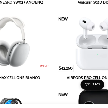
NEGRO YW03 ( ANC/ENC)
Auricular G05D D
21% OFF
$43.260
MAX CELL ONE BLANCO
AIRPODS PRO CELL O
FILTROS